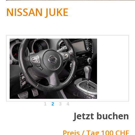
NISSAN JUKE
1
2
3
4
Jetzt buchen
Preis / Tag 100 CHF